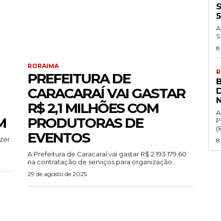
A
S
8
RORAIMA
R
PREFEITURA DE
CARACARAÍ VAI GASTAR
R$ 2,1 MILHÕES COM
A
M
PRODUTORAS DE
P
(8
EVENTOS
azer
8
A Prefeitura de Caracaraí vai gastar R$ 2.193.179,60
na contratação de serviços para organização...
29 de agosto de 2025