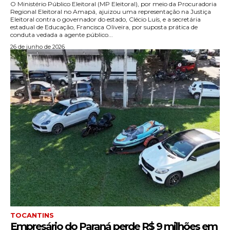
O Ministério Público Eleitoral (MP Eleitoral), por meio da Procuradoria
Regional Eleitoral no Amapá, ajuizou uma representação na Justiça
Eleitoral contra o governador do estado, Clécio Luís, e a secretária
estadual de Educação, Francisca Oliveira, por suposta prática de
conduta vedada a agente público...
26 de junho de 2026
TOCANTINS
Empresário do Paraná perde R$ 9 milhões em