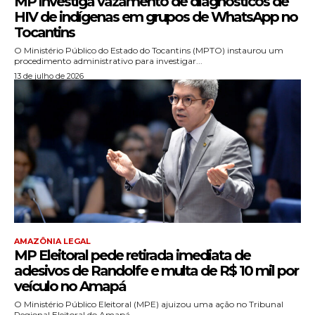
MP investiga vazamento de diagnósticos de
HIV de indígenas em grupos de WhatsApp no
Tocantins
O Ministério Público do Estado do Tocantins (MPTO) instaurou um
procedimento administrativo para investigar...
13 de julho de 2026
AMAZÔNIA LEGAL
MP Eleitoral pede retirada imediata de
adesivos de Randolfe e multa de R$ 10 mil por
veículo no Amapá
O Ministério Público Eleitoral (MPE) ajuizou uma ação no Tribunal
Regional Eleitoral do Amapá...