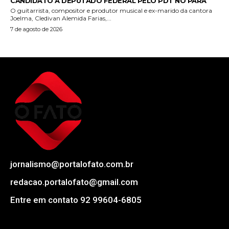
CANDIDATO A DEPUTADO FEDERAL PELO PDT NO PARÁ
O guitarrista, compositor e produtor musical e ex-marido da cantora
Joelma, Cledivan Alemida Farias,...
7 de agosto de 2026
jornalismo@portalofato.com.br
redacao.portalofato@gmail.com
Entre em contato 92 99604-6805