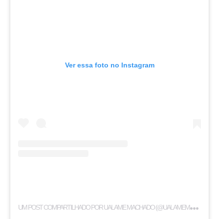
Ver essa foto no Instagram
U
M POST COMPARTILHADO POR UALAME MACHADO (@UALAMEMACHADO)