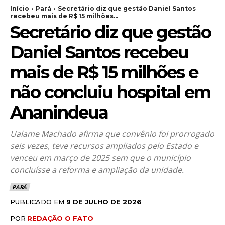
Início
Pará
Secretário diz que gestão Daniel Santos
recebeu mais de R$ 15 milhões...
Secretário diz que gestão
Daniel Santos recebeu
mais de R$ 15 milhões e
não concluiu hospital em
Ananindeua
Ualame Machado afirma que convênio foi prorrogado
seis vezes, teve recursos ampliados pelo Estado e
venceu em março de 2025 sem que o município
concluísse a reforma e ampliação da unidade.
PARÁ
PUBLICADO EM
9 DE JULHO DE 2026
POR
REDAÇÃO O FATO