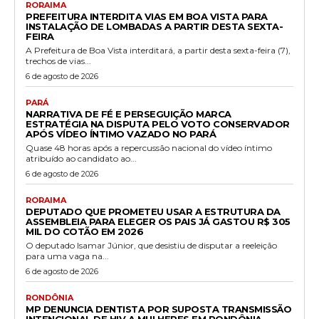
RORAIMA
PREFEITURA INTERDITA VIAS EM BOA VISTA PARA
INSTALAÇÃO DE LOMBADAS A PARTIR DESTA SEXTA-
FEIRA
A Prefeitura de Boa Vista interditará, a partir desta sexta-feira (7),
trechos de vias...
6 de agosto de 2026
PARÁ
NARRATIVA DE FÉ E PERSEGUIÇÃO MARCA
ESTRATÉGIA NA DISPUTA PELO VOTO CONSERVADOR
APÓS VÍDEO ÍNTIMO VAZADO NO PARÁ
Quase 48 horas após a repercussão nacional do vídeo íntimo
atribuído ao candidato ao...
6 de agosto de 2026
RORAIMA
DEPUTADO QUE PROMETEU USAR A ESTRUTURA DA
ASSEMBLEIA PARA ELEGER OS PAIS JÁ GASTOU R$ 305
MIL DO COTÃO EM 2026
O deputado Isamar Júnior, que desistiu de disputar a reeleição
para uma vaga na...
6 de agosto de 2026
RONDÔNIA
MP DENUNCIA DENTISTA POR SUPOSTA TRANSMISSÃO
INTENCIONAL DE HIV A MULHERES EM RONDÔNIA