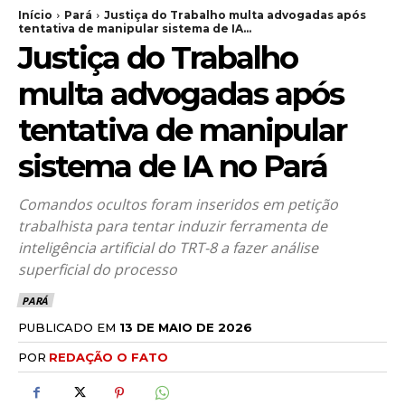
Início
Pará
Justiça do Trabalho multa advogadas após
tentativa de manipular sistema de IA...
Justiça do Trabalho
multa advogadas após
tentativa de manipular
sistema de IA no Pará
Comandos ocultos foram inseridos em petição
trabalhista para tentar induzir ferramenta de
inteligência artificial do TRT-8 a fazer análise
superficial do processo
PARÁ
PUBLICADO EM
13 DE MAIO DE 2026
POR
REDAÇÃO O FATO