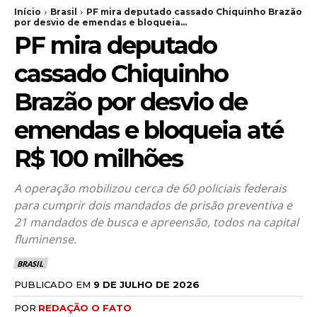
Início
Brasil
PF mira deputado cassado Chiquinho Brazão
por desvio de emendas e bloqueia...
PF mira deputado
cassado Chiquinho
Brazão por desvio de
emendas e bloqueia até
R$ 100 milhões
A operação mobilizou cerca de 60 policiais federais
para cumprir dois mandados de prisão preventiva e
21 mandados de busca e apreensão, todos na capital
fluminense.
BRASIL
PUBLICADO EM
9 DE JULHO DE 2026
POR
REDAÇÃO O FATO