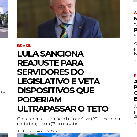
A
P
O
BRASIL
p
LULA SANCIONA
f
REAJUSTE PARA
7
SERVIDORES DO
R
LEGISLATIVO E VETA
DISPOSITIVOS QUE
rão
PODERIAM
ULTRAPASSAR O TETO
A
p
29
O presidente Luiz Inácio Lula da Silva (PT) sancionou
nesta terça-feira (17) o reajuste...
7
18 de fevereiro de 2026