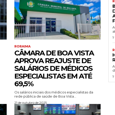
R
D
A
A
a
7
RORAIMA
R
CÂMARA DE BOA VISTA
APROVA REAJUSTE DE
SALÁRIOS DE MÉDICOS
A
d
ESPECIALISTAS EM ATÉ
7
69,5%
Os salários iniciais dos médicos especialistas da
rede pública de saúde de Boa Vista...
21 de outubro de 2025