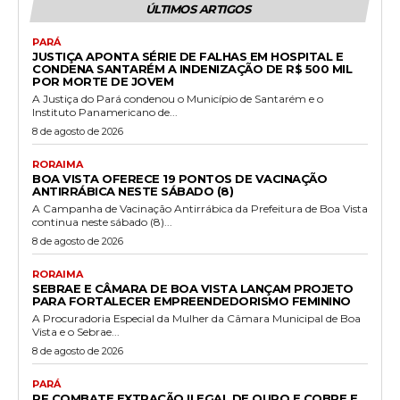
ÚLTIMOS ARTIGOS
PARÁ
JUSTIÇA APONTA SÉRIE DE FALHAS EM HOSPITAL E
CONDENA SANTARÉM A INDENIZAÇÃO DE R$ 500 MIL
POR MORTE DE JOVEM
A Justiça do Pará condenou o Município de Santarém e o
Instituto Panamericano de...
8 de agosto de 2026
RORAIMA
BOA VISTA OFERECE 19 PONTOS DE VACINAÇÃO
ANTIRRÁBICA NESTE SÁBADO (8)
A Campanha de Vacinação Antirrábica da Prefeitura de Boa Vista
continua neste sábado (8)...
8 de agosto de 2026
RORAIMA
SEBRAE E CÂMARA DE BOA VISTA LANÇAM PROJETO
PARA FORTALECER EMPREENDEDORISMO FEMININO
A Procuradoria Especial da Mulher da Câmara Municipal de Boa
Vista e o Sebrae...
8 de agosto de 2026
PARÁ
PF COMBATE EXTRAÇÃO ILEGAL DE OURO E COBRE E