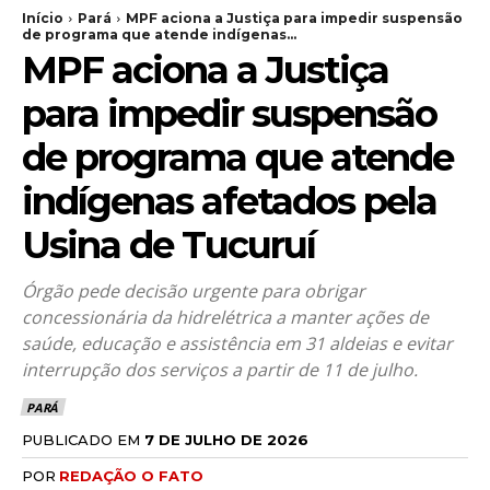
Início
Pará
MPF aciona a Justiça para impedir suspensão
de programa que atende indígenas...
MPF aciona a Justiça
para impedir suspensão
de programa que atende
indígenas afetados pela
Usina de Tucuruí
Órgão pede decisão urgente para obrigar
concessionária da hidrelétrica a manter ações de
saúde, educação e assistência em 31 aldeias e evitar
interrupção dos serviços a partir de 11 de julho.
PARÁ
PUBLICADO EM
7 DE JULHO DE 2026
POR
REDAÇÃO O FATO