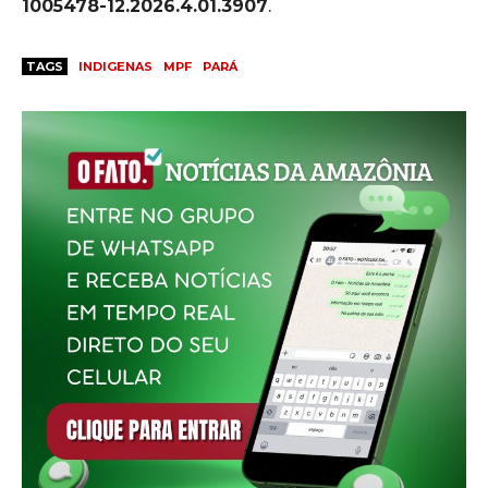
1005478-12.2026.4.01.3907
.
TAGS
INDIGENAS
MPF
PARÁ