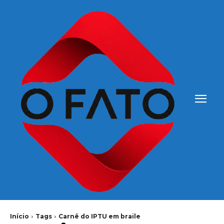
Início
Tags
Carnê do IPTU em braile