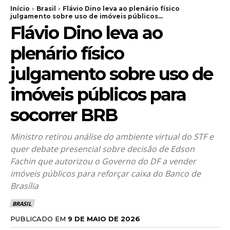
Início
Brasil
Flávio Dino leva ao plenário físico
julgamento sobre uso de imóveis públicos...
Flávio Dino leva ao
plenário físico
julgamento sobre uso de
imóveis públicos para
socorrer BRB
Ministro retirou análise do ambiente virtual do STF e
quer debate presencial sobre decisão de Edson
Fachin que autorizou o Governo do DF a vender
imóveis públicos para reforçar caixa do Banco de
Brasília
BRASIL
PUBLICADO EM
9 DE MAIO DE 2026