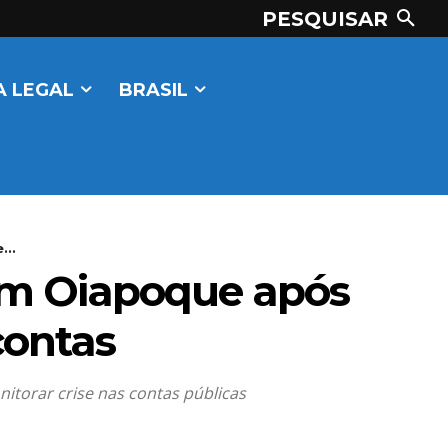
PESQUISAR
 LEGAL
BRASIL
...
 em Oiapoque após
contas
itorar crise nas contas públicas