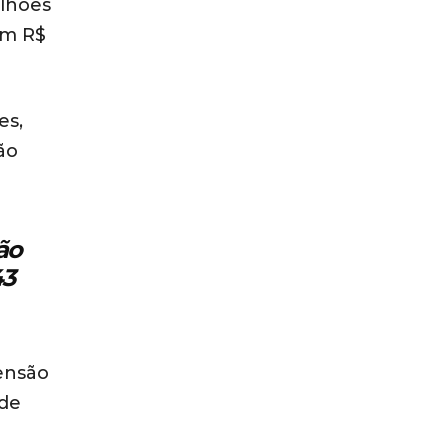
ilhões
em R$
es,
ão
ão
43
ensão
 de