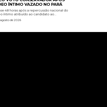
DEO ÍNTIMO VAZADO NO PARÁ
se 48 horas após a repercussão nacional do
o íntimo atribuído ao candidato ao...
 agosto de 2026