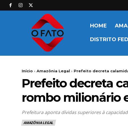
HOME
AMA
DISTRITO FE
Início
Amazônia Legal
Prefeito decreta calamid
Prefeito decreta 
rombo milionário e
Prefeitura aponta dívidas superiores à capacida
AMAZÔNIA LEGAL