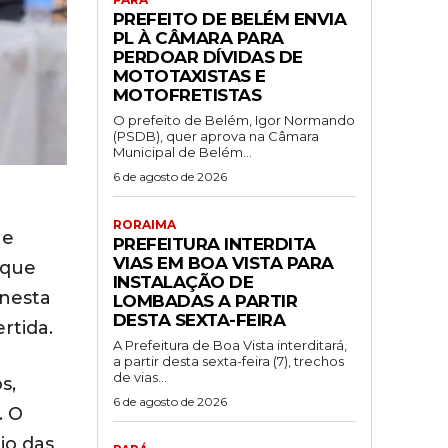
PREFEITO DE BELÉM ENVIA
PL À CÂMARA PARA
PERDOAR DÍVIDAS DE
MOTOTAXISTAS E
MOTOFRETISTAS
O prefeito de Belém, Igor Normando
(PSDB), quer aprova na Câmara
Municipal de Belém...
6 de agosto de 2026
RORAIMA
 e
PREFEITURA INTERDITA
VIAS EM BOA VISTA PARA
 que
INSTALAÇÃO DE
 nesta
LOMBADAS A PARTIR
DESTA SEXTA-FEIRA
rtida.
A Prefeitura de Boa Vista interditará,
a partir desta sexta-feira (7), trechos
de vias...
s,
6 de agosto de 2026
. O
io das