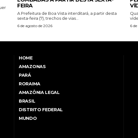
FEIRA
VÍ
uer
A Prefeitura de Boa Vista interditará, a partir desta
Qua
sexta-feira (7), trechos de vias...
víde
6 de agosto de 2026
6 de
HOME
AMAZONAS
PARÁ
RORAIMA
AMAZÔNIA LEGAL
BRASIL
DISTRITO FEDERAL
MUNDO