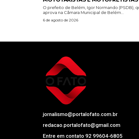
O prefeito de Belém, Igor Normando (PSDB), q
aprova na Câmara Municipal de Belém...
6 de agosto de 2026
jornalismo@portalofato.com.br
redacao.portalofato@gmail.com
Entre em contato 92 99604-6805