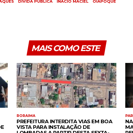
AQUES
DÍVIDA PÚBLICA
INÁCIO MACIEL
OIAPOQUE
MAIS COMO ESTE
RORAIMA
PA
PREFEITURA INTERDITA VIAS EM BOA
NA
DE
VISTA PARA INSTALAÇÃO DE
MA
LOMBADAS A PARTIR DESTA SEXTA-
PE