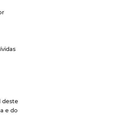
or
ívidas
l deste
da e do