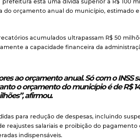
a prefeitura está uma dívida superior a R$ 100 m
ima do orçamento anual do município, estimado 
precatórios acumulados ultrapassam R$ 50 milhõ
tamente a capacidade financeira da administraç
ores ao orçamento anual. Só com o INSS s
anto o orçamento do município é de R$ 1
lhões”, afirmou.
idas para redução de despesas, incluindo susp
 reajustes salariais e proibição do pagamento
eradas indispensáveis.