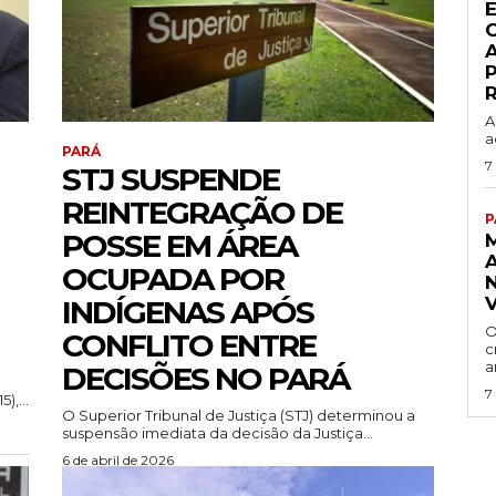
E
P
R
A
a
PARÁ
7
STJ SUSPENDE
REINTEGRAÇÃO DE
P
POSSE EM ÁREA
OCUPADA POR
INDÍGENAS APÓS
O
CONFLITO ENTRE
c
a
DECISÕES NO PARÁ
7
),...
O Superior Tribunal de Justiça (STJ) determinou a
suspensão imediata da decisão da Justiça...
6 de abril de 2026