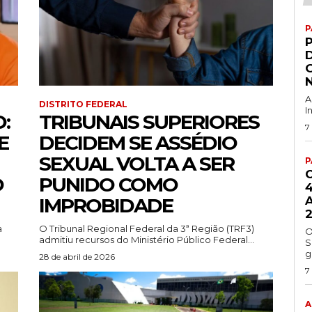
P
G
A
DISTRITO FEDERAL
I
:
TRIBUNAIS SUPERIORES
7
E
DECIDEM SE ASSÉDIO
SEXUAL VOLTA A SER
P
O
PUNIDO COMO
4
IMPROBIDADE
A
a
O Tribunal Regional Federal da 3ª Região (TRF3)
O
admitiu recursos do Ministério Público Federal...
S
g
28 de abril de 2026
7
A