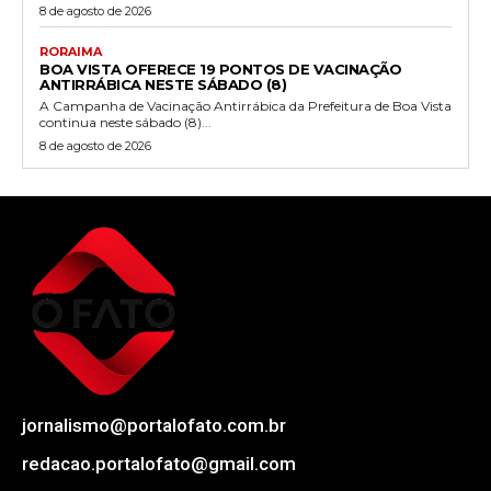
8 de agosto de 2026
RORAIMA
BOA VISTA OFERECE 19 PONTOS DE VACINAÇÃO
ANTIRRÁBICA NESTE SÁBADO (8)
A Campanha de Vacinação Antirrábica da Prefeitura de Boa Vista
continua neste sábado (8)...
8 de agosto de 2026
jornalismo@portalofato.com.br
redacao.portalofato@gmail.com