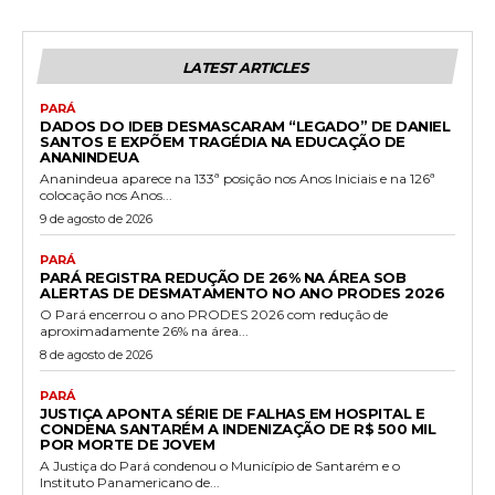
LATEST ARTICLES
PARÁ
DADOS DO IDEB DESMASCARAM “LEGADO” DE DANIEL
SANTOS E EXPÕEM TRAGÉDIA NA EDUCAÇÃO DE
ANANINDEUA
Ananindeua aparece na 133ª posição nos Anos Iniciais e na 126ª
colocação nos Anos...
9 de agosto de 2026
PARÁ
PARÁ REGISTRA REDUÇÃO DE 26% NA ÁREA SOB
ALERTAS DE DESMATAMENTO NO ANO PRODES 2026
O Pará encerrou o ano PRODES 2026 com redução de
aproximadamente 26% na área...
8 de agosto de 2026
PARÁ
JUSTIÇA APONTA SÉRIE DE FALHAS EM HOSPITAL E
CONDENA SANTARÉM A INDENIZAÇÃO DE R$ 500 MIL
POR MORTE DE JOVEM
A Justiça do Pará condenou o Município de Santarém e o
Instituto Panamericano de...