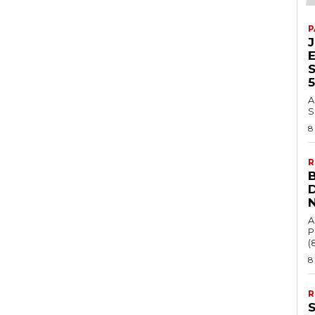
P
A
S
8
R
A
P
(8
8
R