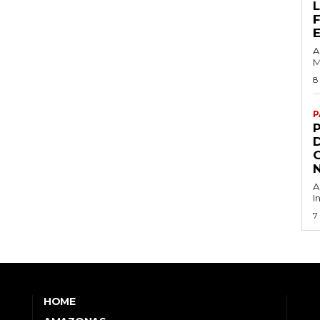
A
M
8
P
G
A
I
7
HOME