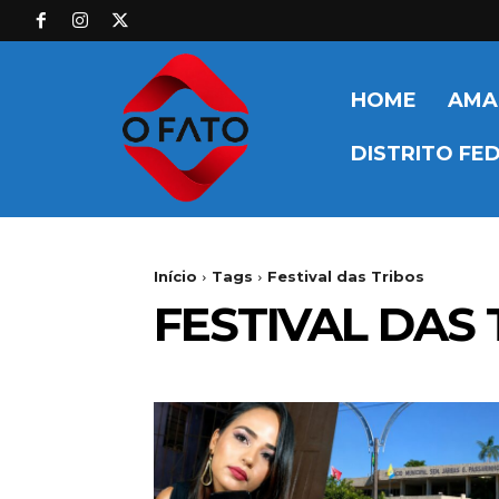
HOME
AMA
DISTRITO FE
Início
Tags
Festival das Tribos
FESTIVAL DAS 