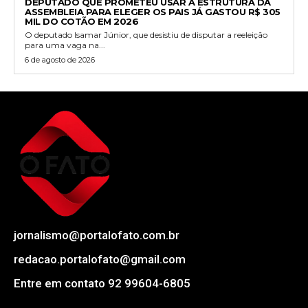
DEPUTADO QUE PROMETEU USAR A ESTRUTURA DA
ASSEMBLEIA PARA ELEGER OS PAIS JÁ GASTOU R$ 305
MIL DO COTÃO EM 2026
O deputado Isamar Júnior, que desistiu de disputar a reeleição
para uma vaga na...
6 de agosto de 2026
jornalismo@portalofato.com.br
redacao.portalofato@gmail.com
Entre em contato 92 99604-6805