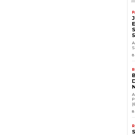
P
A
S
8
R
A
P
(8
8
R