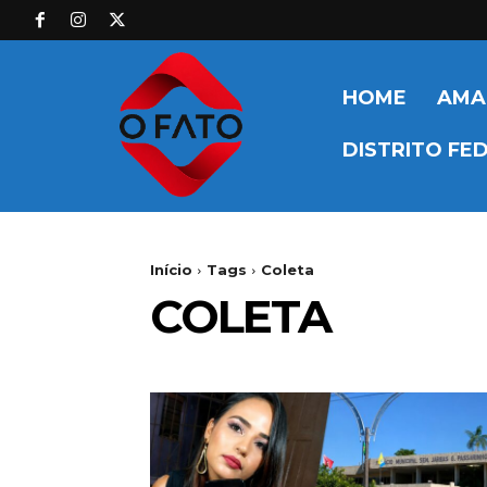
HOME
AMA
DISTRITO FE
Início
Tags
Coleta
COLETA