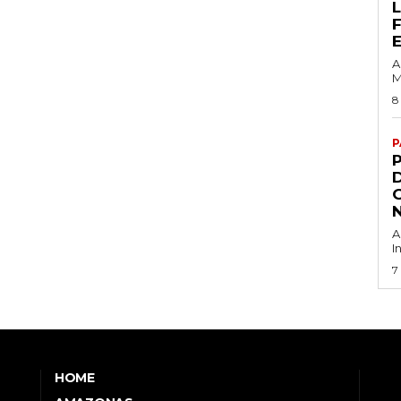
A
M
8
P
G
A
I
7
HOME