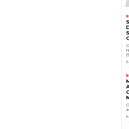
R
S
O
N
(
5
R
O
a
5