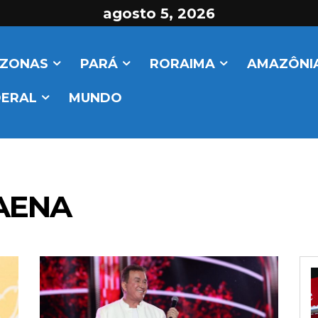
agosto 5, 2026
ZONAS
PARÁ
RORAIMA
AMAZÔNIA
DERAL
MUNDO
AENA