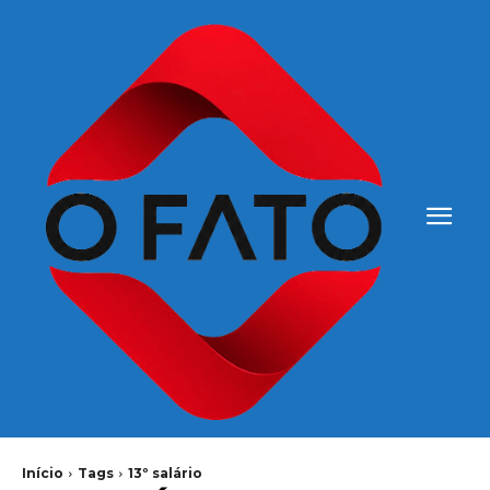
Início
Tags
13º salário