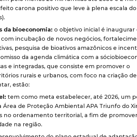
eito carona positivo que leve à plena escala d
).
os da bioeconomia:
o objetivo inicial é inaugurar
 com incubação de novos negócios, fortalecim
ivas, pesquisa de bioativos amazônicos e incent
omisso da agenda climática com a sóciobioeco
as e integradas, que consiste em promover o
tórios rurais e urbanos, com foco na criação de
ar, estão:
el:
tem como meta estabelecer, até 2026, um p
a Área de Proteção Ambiental APA Triunfo do Xi
is no ordenamento territorial, a fim de promov
dade na região.
esenvolvimento do plano estadual de adaptaçã