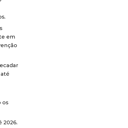
os.
s
nte em
venção
recadar
 até
o os
é 2026.