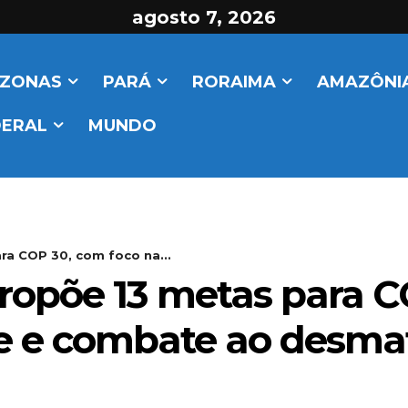
agosto 7, 2026
ZONAS
PARÁ
RORAIMA
AMAZÔNIA
DERAL
MUNDO
ra COP 30, com foco na...
ropõe 13 metas para C
e e combate ao desm