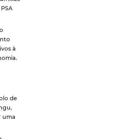
o PSA
 o
ento
ivos à
nomia.
olo de
ngu,
er uma
o