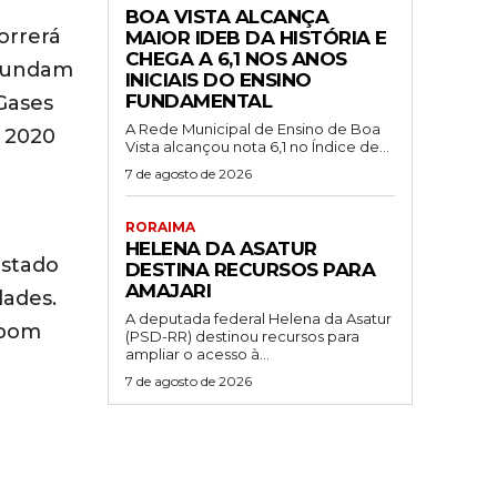
BOA VISTA ALCANÇA
orrerá
MAIOR IDEB DA HISTÓRIA E
CHEGA A 6,1 NOS ANOS
 fundam
INICIAIS DO ENSINO
FUNDAMENTAL
Gases
A Rede Municipal de Ensino de Boa
m 2020
Vista alcançou nota 6,1 no Índice de...
7 de agosto de 2026
RORAIMA
HELENA DA ASATUR
Estado
DESTINA RECURSOS PARA
AMAJARI
dades.
A deputada federal Helena da Asatur
 bom
(PSD-RR) destinou recursos para
ampliar o acesso à...
7 de agosto de 2026