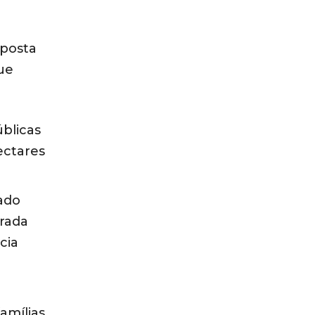
oposta
ue
blicas
ectares
ado
erada
cia
amílias