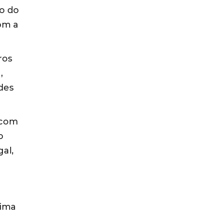
o do
com a
ros
,
des
 com
o
al,
lima