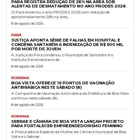
PARÁ REGISTRA REDUÇÃO DE 26% NA ÁREA SOB
ALERTAS DE DESMATAMENTO NO ANO PRODES 2026
O Pará encerrou o ano PRODES 2026 com redução de
aproximadamente 26% na área...
8 de agosto de 2026
PARÁ
JUSTIÇA APONTA SÉRIE DE FALHAS EM HOSPITAL E
CONDENA SANTARÉM A INDENIZAÇÃO DE R$ 500 MIL
POR MORTE DE JOVEM
A Justiça do Pará condenou o Município de Santarém e o
Instituto Panamericano de...
8 de agosto de 2026
RORAIMA
BOA VISTA OFERECE 19 PONTOS DE VACINAÇÃO
ANTIRRÁBICA NESTE SÁBADO (8)
A Campanha de Vacinação Antirrábica da Prefeitura de Boa Vista
continua neste sábado (8)...
8 de agosto de 2026
RORAIMA
SEBRAE E CÂMARA DE BOA VISTA LANÇAM PROJETO
PARA FORTALECER EMPREENDEDORISMO FEMININO
A Procuradoria Especial da Mulher da Câmara Municipal de Boa
Vista e o Sebrae...