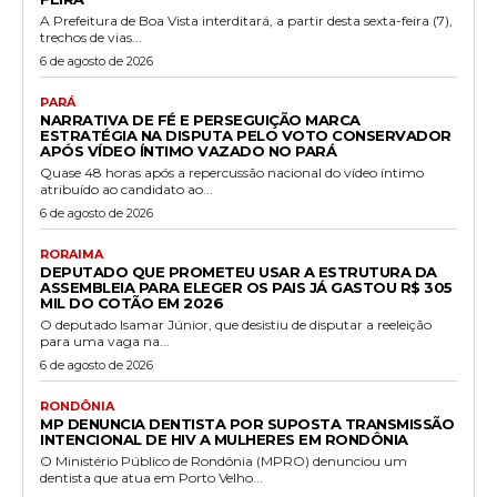
A Prefeitura de Boa Vista interditará, a partir desta sexta-feira (7),
trechos de vias...
6 de agosto de 2026
PARÁ
NARRATIVA DE FÉ E PERSEGUIÇÃO MARCA
ESTRATÉGIA NA DISPUTA PELO VOTO CONSERVADOR
APÓS VÍDEO ÍNTIMO VAZADO NO PARÁ
Quase 48 horas após a repercussão nacional do vídeo íntimo
atribuído ao candidato ao...
6 de agosto de 2026
RORAIMA
DEPUTADO QUE PROMETEU USAR A ESTRUTURA DA
ASSEMBLEIA PARA ELEGER OS PAIS JÁ GASTOU R$ 305
MIL DO COTÃO EM 2026
O deputado Isamar Júnior, que desistiu de disputar a reeleição
para uma vaga na...
6 de agosto de 2026
RONDÔNIA
MP DENUNCIA DENTISTA POR SUPOSTA TRANSMISSÃO
INTENCIONAL DE HIV A MULHERES EM RONDÔNIA
O Ministério Público de Rondônia (MPRO) denunciou um
dentista que atua em Porto Velho...