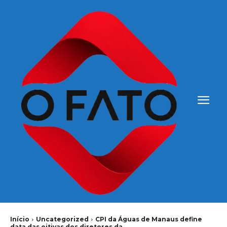
Início
Uncategorized
CPI da Águas de Manaus define
data das oitivas dos diretores da...