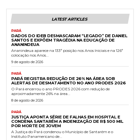
LATEST ARTICLES
PARÁ
DADOS DO IDEB DESMASCARAM “LEGADO” DE DANIEL
SANTOS E EXPÕEM TRAGÉDIA NA EDUCAÇÃO DE
ANANINDEUA
Ananindeua aparece na 133ª posição nos Anos Iniciais e na 126ª
colocação nos Anos...
9 de agosto de 2026
PARÁ
PARÁ REGISTRA REDUÇÃO DE 26% NA ÁREA SOB
ALERTAS DE DESMATAMENTO NO ANO PRODES 2026
O Pará encerrou o ano PRODES 2026 com redução de
aproximadamente 26% na área...
8 de agosto de 2026
PARÁ
JUSTIÇA APONTA SÉRIE DE FALHAS EM HOSPITAL E
CONDENA SANTARÉM A INDENIZAÇÃO DE R$ 500 MIL
POR MORTE DE JOVEM
A Justiça do Pará condenou o Município de Santarém e o
Instituto Panamericano de...