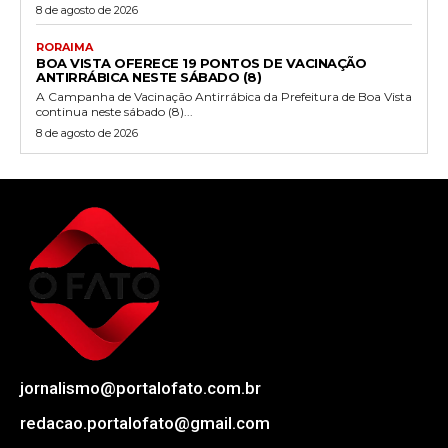
8 de agosto de 2026
RORAIMA
BOA VISTA OFERECE 19 PONTOS DE VACINAÇÃO
ANTIRRÁBICA NESTE SÁBADO (8)
A Campanha de Vacinação Antirrábica da Prefeitura de Boa Vista
continua neste sábado (8)...
8 de agosto de 2026
jornalismo@portalofato.com.br
redacao.portalofato@gmail.com