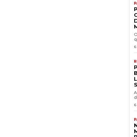
P
P
O
q
6
R
P
A
d
6
P