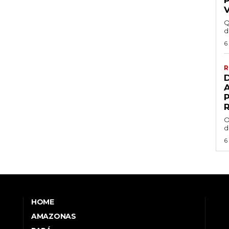
Q
d
6
R
R
O
d
6
HOME
AMAZONAS