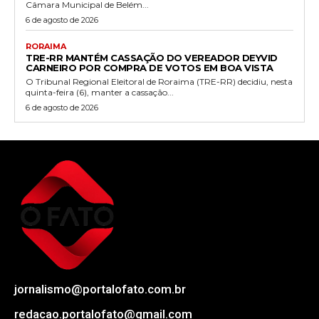
Câmara Municipal de Belém...
6 de agosto de 2026
RORAIMA
TRE-RR MANTÉM CASSAÇÃO DO VEREADOR DEYVID
CARNEIRO POR COMPRA DE VOTOS EM BOA VISTA
O Tribunal Regional Eleitoral de Roraima (TRE-RR) decidiu, nesta
quinta-feira (6), manter a cassação...
6 de agosto de 2026
jornalismo@portalofato.com.br
redacao.portalofato@gmail.com