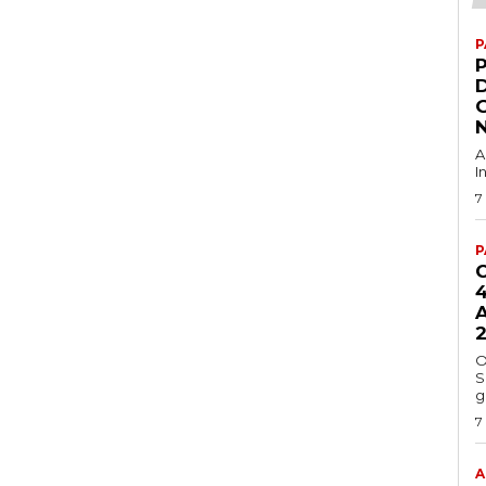
P
G
A
I
7
P
4
A
O
S
g
7
A