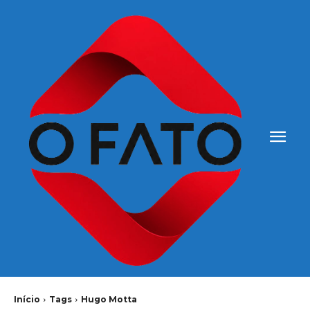
Início
Tags
Hugo Motta