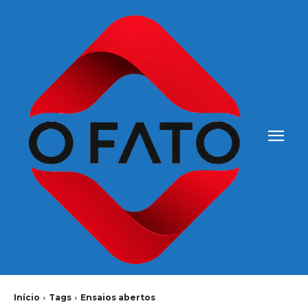
Início
Tags
Ensaios abertos