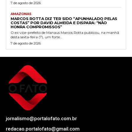
7 de agosto de 2026
AMAZONAS
MARCOS ROTTA DIZ TER SIDO “APUNHALADO PELAS
COSTAS” POR DAVID ALMEIDA E DISPARA: “NÃO
HONRA COMPROMISSOS”
O ex-vice-prefeito de Manaus Marcos Rotta publicou, na manhã
desta sexta-feira (7), um forte...
7 de agosto de 2026
jornalismo@portalofato.com.br
redacao.portalofato@gmail.com