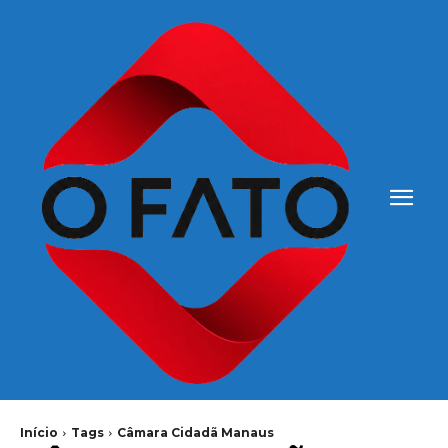
Início
Tags
Câmara Cidadã Manaus