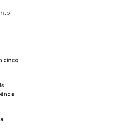
anto
m cinco
is
iência
 a