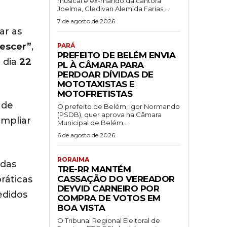
musical e ex-marido da cantora
Joelma, Cledivan Alemida Farias,...
7 de agosto de 2026
ar as
rescer”
,
PARÁ
PREFEITO DE BELÉM ENVIA
 dia
22
PL À CÂMARA PARA
PERDOAR DÍVIDAS DE
MOTOTAXISTAS E
MOTOFRETISTAS
 de
O prefeito de Belém, Igor Normando
(PSDB), quer aprova na Câmara
ampliar
Municipal de Belém...
6 de agosto de 2026
RORAIMA
adas
TRE-RR MANTÉM
CASSAÇÃO DO VEREADOR
ráticas
DEYVID CARNEIRO POR
edidos
COMPRA DE VOTOS EM
BOA VISTA
O Tribunal Regional Eleitoral de