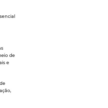
sencial
as
eio de
is e
 de
cação,