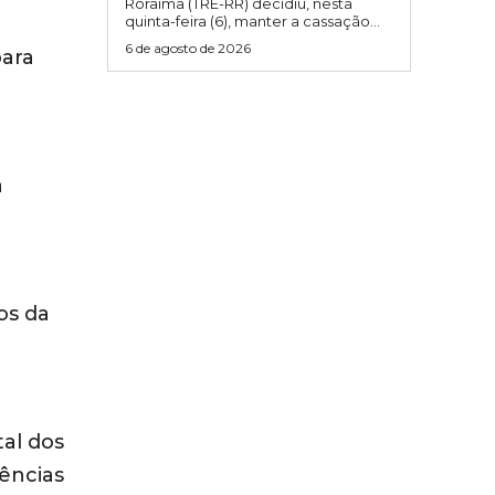
Roraima (TRE-RR) decidiu, nesta
quinta-feira (6), manter a cassação...
6 de agosto de 2026
para
à
os da
tal dos
ências