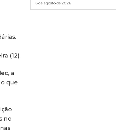
6 de agosto de 2026
árias.
ra (12).
ec, a
 o que
nição
s no
 nas