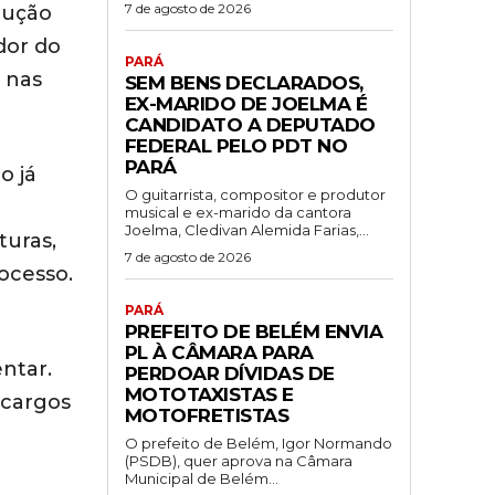
7 de agosto de 2026
olução
dor do
PARÁ
 nas
SEM BENS DECLARADOS,
EX-MARIDO DE JOELMA É
CANDIDATO A DEPUTADO
FEDERAL PELO PDT NO
PARÁ
o já
O guitarrista, compositor e produtor
musical e ex-marido da cantora
Joelma, Cledivan Alemida Farias,...
turas,
7 de agosto de 2026
rocesso.
PARÁ
PREFEITO DE BELÉM ENVIA
PL À CÂMARA PARA
ntar.
PERDOAR DÍVIDAS DE
MOTOTAXISTAS E
 cargos
MOTOFRETISTAS
O prefeito de Belém, Igor Normando
(PSDB), quer aprova na Câmara
Municipal de Belém...