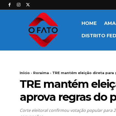
HOME
AMA
DISTRITO FE
Início
Roraima
TRE mantém eleição direta para 
TRE mantém eleiçã
aprova regras do 
Corte eleitoral confirmou votação popular para 