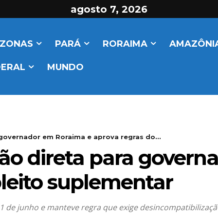
agosto 7, 2026
ZONAS
PARÁ
RORAIMA
AMAZÔNIA
DERAL
MUNDO
governador em Roraima e aprova regras do...
o direta para govern
pleito suplementar
21 de junho e manteve regra que exige desincompatibilizaç