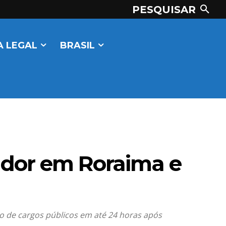
PESQUISAR
 LEGAL
BRASIL
ador em Roraima e
ão de cargos públicos em até 24 horas após