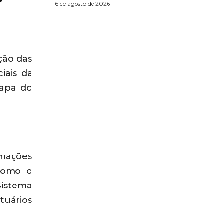
6 de agosto de 2026
ção das
iais da
tapa do
rmações
 como o
Sistema
tuários