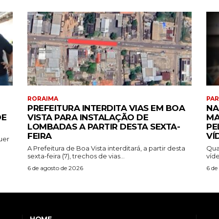
RORAIMA
PA
PREFEITURA INTERDITA VIAS EM BOA
NA
DE
VISTA PARA INSTALAÇÃO DE
MA
LOMBADAS A PARTIR DESTA SEXTA-
PE
FEIRA
VÍ
uer
A Prefeitura de Boa Vista interditará, a partir desta
Qua
sexta-feira (7), trechos de vias...
víde
6 de agosto de 2026
6 de