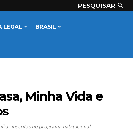
PESQUISAR
 LEGAL
BRASIL
asa, Minha Vida e
os
ílias inscritas no programa habitacional