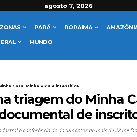
agosto 7, 2026
ZONAS
PARÁ
RORAIMA
AMAZÔNIA
DERAL
MUNDO
nha Casa, Minha Vida e intensifica...
na triagem do Minha C
e documental de inscrit
cadastral e conferência de documentos de mais de 28 mil fam