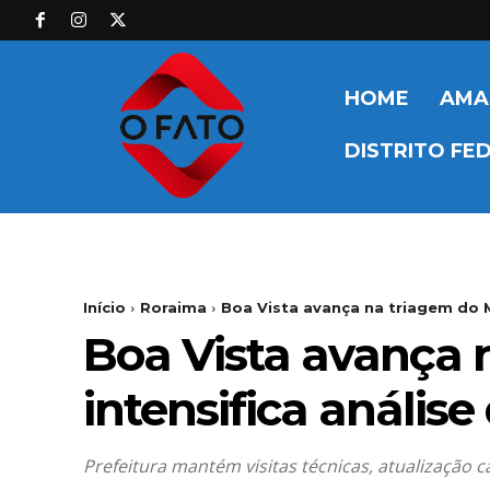
HOME
AMA
DISTRITO FE
Início
Roraima
Boa Vista avança na triagem do Mi
Boa Vista avança 
intensifica anális
Prefeitura mantém visitas técnicas, atualização 