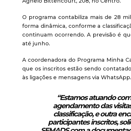
Agnelo Bittencourt, 208, no Centro.
O programa contabiliza mais de 28 mi
forma dinâmica, conforme a classificaçã
continuam ocorrendo. A previsão é qu
até junho.
A coordenadora do Programa Minha Cas
que os inscritos estão sendo contatad
às ligações e mensagens via WhatsApp
“Estamos atuando com 
agendamento das visitas 
classificação, e outra e
participantes inscritos, 
SEMADS com a documentação 