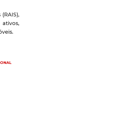
(RAIS),
ativos,
veis.
O
IONAL