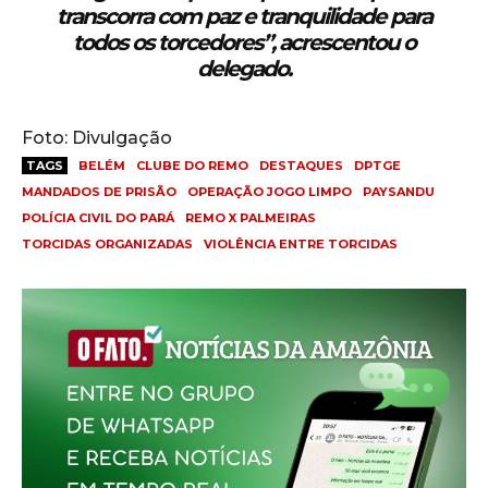
transcorra com paz e tranquilidade para
todos os torcedores”, acrescentou o
delegado.
Foto: Divulgação
TAGS
BELÉM
CLUBE DO REMO
DESTAQUES
DPTGE
MANDADOS DE PRISÃO
OPERAÇÃO JOGO LIMPO
PAYSANDU
POLÍCIA CIVIL DO PARÁ
REMO X PALMEIRAS
TORCIDAS ORGANIZADAS
VIOLÊNCIA ENTRE TORCIDAS