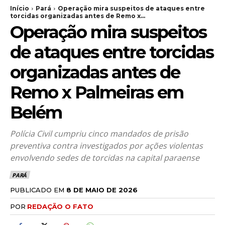
Início
Pará
Operação mira suspeitos de ataques entre
torcidas organizadas antes de Remo x...
Operação mira suspeitos
de ataques entre torcidas
organizadas antes de
Remo x Palmeiras em
Belém
Polícia Civil cumpriu cinco mandados de prisão
preventiva contra investigados por ações violentas
envolvendo sedes de torcidas na capital paraense
PARÁ
PUBLICADO EM
8 DE MAIO DE 2026
POR
REDAÇÃO O FATO