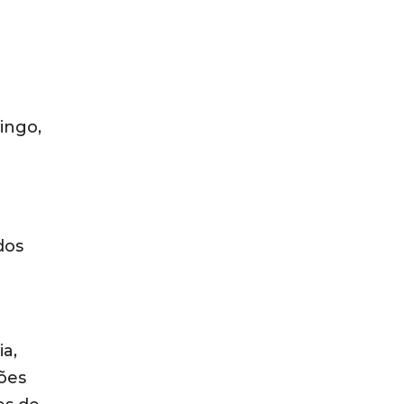
ingo,
dos
a,
ões