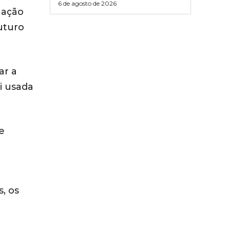
6 de agosto de 2026
 ação
uturo
ar a
i usada
e
, os