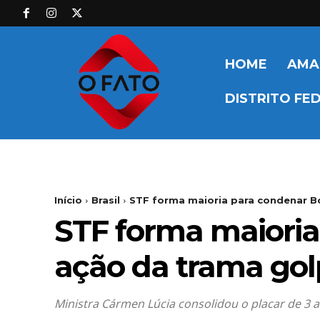
HOME
AMA
DISTRITO FE
Início
Brasil
STF forma maioria para condenar Bo
STF forma maioria
ação da trama gol
Ministra Cármen Lúcia consolidou o placar de 3 a