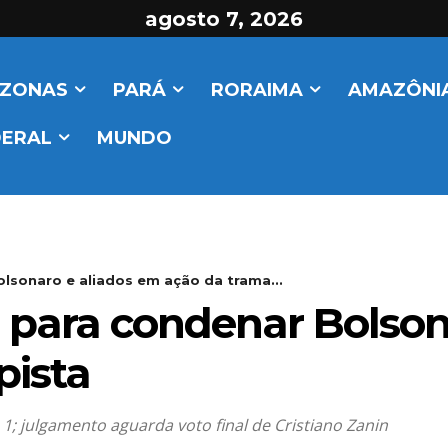
agosto 7, 2026
ZONAS
PARÁ
RORAIMA
AMAZÔNIA
DERAL
MUNDO
lsonaro e aliados em ação da trama...
 para condenar Bolson
pista
 1; julgamento aguarda voto final de Cristiano Zanin