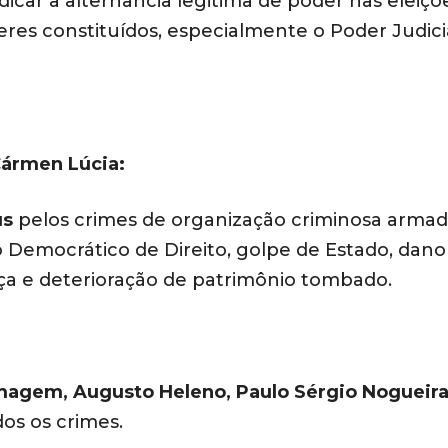
icar a alternância legitima de poder nas eleiçõ
res constituídos, especialmente o Poder Judiciá
Cármen Lúcia:
us
pelos crimes de organização criminosa armad
o Democrático de Direito, golpe de Estado, dano
aça e deterioração de patrimônio tombado.
magem, Augusto Heleno, Paulo Sérgio Nogueira
os os crimes.