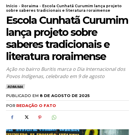
Início
Roraima
Escola Cunhatã Curumim lança projeto
sobre saberes tradicionais e literatura roraimense
Escola Cunhatã Curumim
lança projeto sobre
saberes tradicionais e
literatura roraimense
Ação no bairro Buritis marca o Dia Internacional dos
Povos Indígenas, celebrado em 9 de agosto
RORAIMA
PUBLICADO EM
8 DE AGOSTO DE 2025
POR
REDAÇÃO O FATO