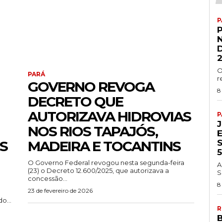
P
O
PARÁ
r
GOVERNO REVOGA
8
DECRETO QUE
AUTORIZAVA HIDROVIAS
P
NOS RIOS TAPAJÓS,
S
MADEIRA E TOCANTINS
O Governo Federal revogou nesta segunda-feira
A
(23) o Decreto 12.600/2025, que autorizava a
S
concessão...
8
23 de fevereiro de 2026
o...
R