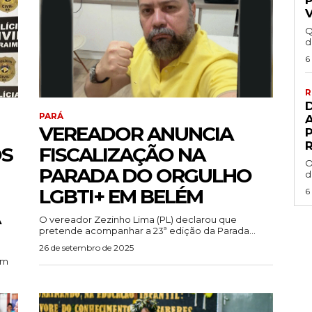
Q
d
6
R
PARÁ
VEREADOR ANUNCIA
R
OS
FISCALIZAÇÃO NA
O
PARADA DO ORGULHO
d
LGBTI+ EM BELÉM
6
O vereador Zezinho Lima (PL) declarou que
pretende acompanhar a 23ª edição da Parada...
26 de setembro de 2025
em