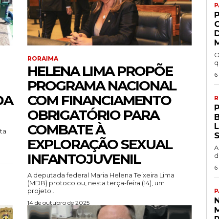
P
P
O
RORAIMA
q
HELENA LIMA PROPÕE
6
PROGRAMA NACIONAL
DA
COM FINANCIAMENTO
R
P
OBRIGATÓRIO PARA
COMBATE À
ta
EXPLORAÇÃO SEXUAL
A
INFANTOJUVENIL
d
6
A deputada federal Maria Helena Teixeira Lima
(MDB) protocolou, nesta terça-feira (14), um
projeto...
P
14 de outubro de 2025