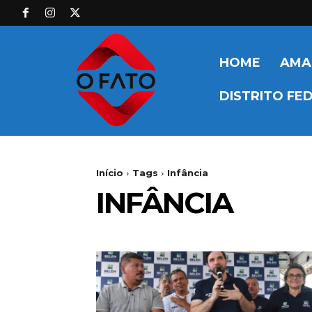
HOME
AMA
DISTRITO FE
Início
Tags
Infância
INFÂNCIA