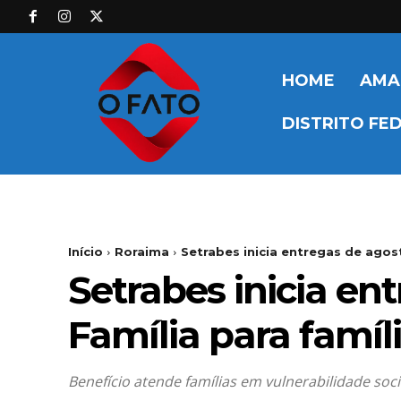
HOME
AMA
DISTRITO FE
Início
Roraima
Setrabes inicia entregas de agos
Setrabes inicia e
Família para famíli
Benefício atende famílias em vulnerabilidade so