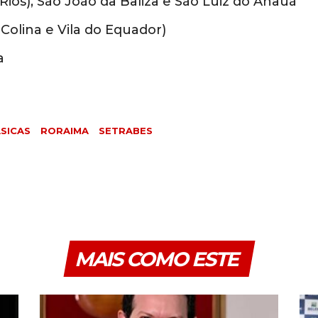
Rios), São João da Baliza e São Luiz do Anauá
 Colina e Vila do Equador)
a
SICAS
RORAIMA
SETRABES
MAIS COMO ESTE