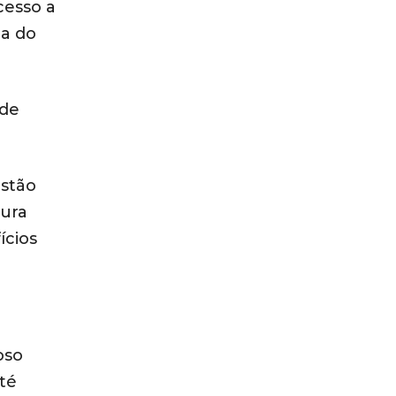
cesso a
ia do
 de
estão
tura
ícios
oso
até