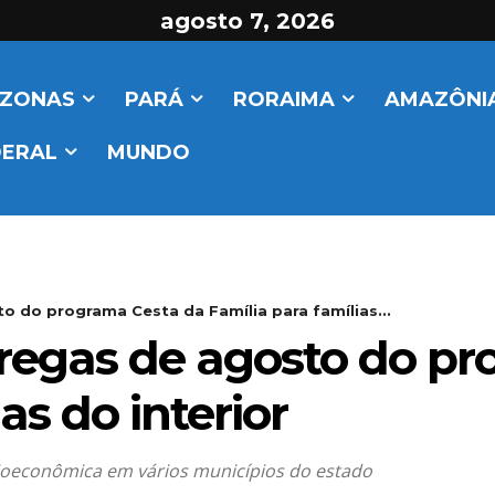
agosto 7, 2026
ZONAS
PARÁ
RORAIMA
AMAZÔNIA
DERAL
MUNDO
to do programa Cesta da Família para famílias...
ntregas de agosto do p
as do interior
cioeconômica em vários municípios do estado