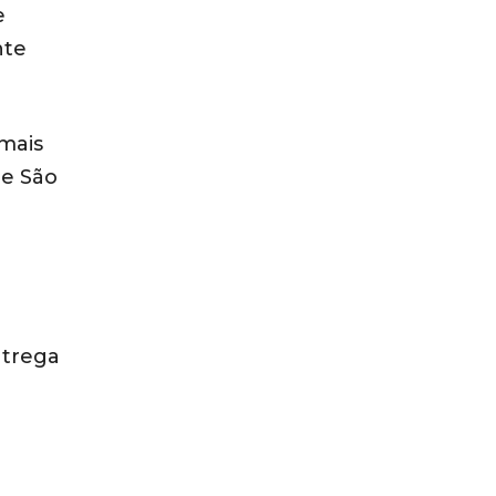
e
nte
 mais
de São
ntrega