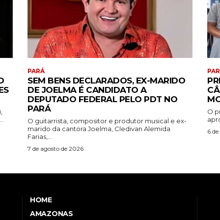
PARÁ
PA
D
SEM BENS DECLARADOS, EX-MARIDO
PR
ES
DE JOELMA É CANDIDATO A
CÂ
DEPUTADO FEDERAL PELO PDT NO
MO
PARÁ
,
O p
..
apr
O guitarrista, compositor e produtor musical e ex-
marido da cantora Joelma, Cledivan Alemida
6 de
Farias,...
7 de agosto de 2026
HOME
AMAZONAS