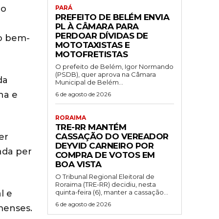
do
PARÁ
PREFEITO DE BELÉM ENVIA
PL À CÂMARA PARA
PERDOAR DÍVIDAS DE
 o bem-
MOTOTAXISTAS E
MOTOFRETISTAS
O prefeito de Belém, Igor Normando
(PSDB), quer aprova na Câmara
da
Municipal de Belém...
na e
6 de agosto de 2026
RORAIMA
TRE-RR MANTÉM
CASSAÇÃO DO VEREADOR
er
DEYVID CARNEIRO POR
enda per
COMPRA DE VOTOS EM
BOA VISTA
O Tribunal Regional Eleitoral de
Roraima (TRE-RR) decidiu, nesta
quinta-feira (6), manter a cassação...
l e
6 de agosto de 2026
menses.