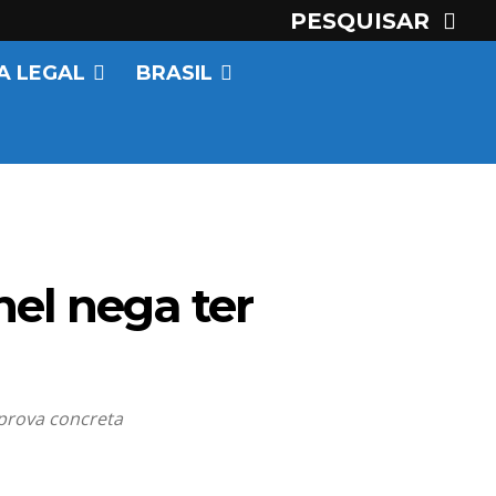
PESQUISAR
A LEGAL
BRASIL
nel nega ter
 prova concreta