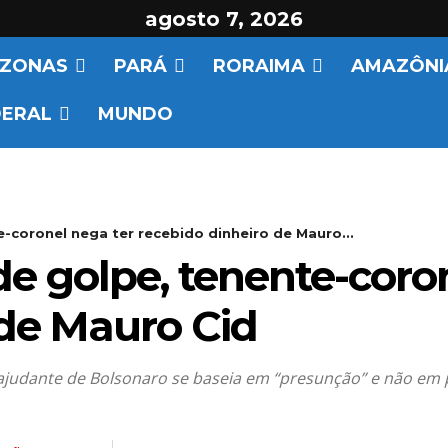
agosto 7, 2026
ZONAS
PARÁ
RORAIMA
AMAZÔNI
DERAL
MUNDO
e-coronel nega ter recebido dinheiro de Mauro...
de golpe, tenente-coro
 de Mauro Cid
ex-ajudante de Bolsonaro se baseia em “presunção” e não em