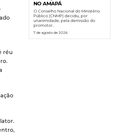
NO AMAPÁ
o
O Conselho Nacional do Ministério
Público (CNMP) decidiu, por
tado
unanimidade, pela demissão do
promotor...
7 de agosto de 2026
é réu
ro.
a
lação
lator.
entro,