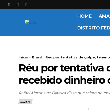
HOME
AMA
DISTRITO FE
Início
Brasil
Réu por tentativa de golpe, tenent
Réu por tentativa 
recebido dinheiro
Rafael Martins de Oliveira disse que relato do 
BRASIL