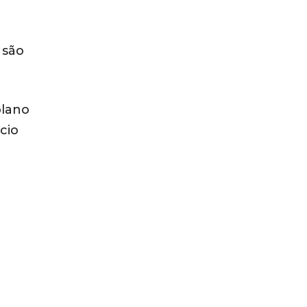
 são
plano
cio