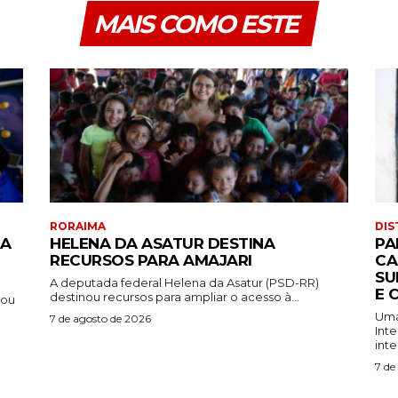
MAIS COMO ESTE
RORAIMA
DIS
DA
HELENA DA ASATUR DESTINA
PA
RECURSOS PARA AMAJARI
CA
SU
A deputada federal Helena da Asatur (PSD-RR)
E 
destinou recursos para ampliar o acesso à...
çou
Uma
7 de agosto de 2026
Int
inte
7 de