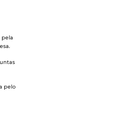
 pela
esa.
guntas
a pelo
o