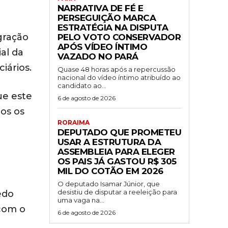
NARRATIVA DE FÉ E
PERSEGUIÇÃO MARCA
ESTRATÉGIA NA DISPUTA
gração
PELO VOTO CONSERVADOR
APÓS VÍDEO ÍNTIMO
al da
VAZADO NO PARÁ
iários.
Quase 48 horas após a repercussão
nacional do vídeo íntimo atribuído ao
candidato ao...
ue este
6 de agosto de 2026
os os
RORAIMA
DEPUTADO QUE PROMETEU
USAR A ESTRUTURA DA
ASSEMBLEIA PARA ELEGER
OS PAIS JÁ GASTOU R$ 305
MIL DO COTÃO EM 2026
O deputado Isamar Júnior, que
desistiu de disputar a reeleição para
edo
uma vaga na...
 com o
6 de agosto de 2026