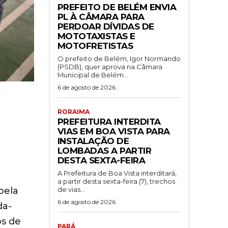
PREFEITO DE BELÉM ENVIA
PL À CÂMARA PARA
PERDOAR DÍVIDAS DE
MOTOTAXISTAS E
MOTOFRETISTAS
O prefeito de Belém, Igor Normando
(PSDB), quer aprova na Câmara
Municipal de Belém...
6 de agosto de 2026
RORAIMA
PREFEITURA INTERDITA
VIAS EM BOA VISTA PARA
INSTALAÇÃO DE
LOMBADAS A PARTIR
DESTA SEXTA-FEIRA
A Prefeitura de Boa Vista interditará,
a partir desta sexta-feira (7), trechos
de vias...
pela
6 de agosto de 2026
da-
os de
PARÁ