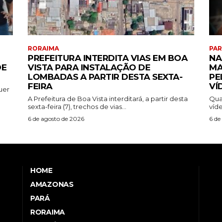
RORAIMA
PA
PREFEITURA INTERDITA VIAS EM BOA
NA
DE
VISTA PARA INSTALAÇÃO DE
MA
LOMBADAS A PARTIR DESTA SEXTA-
PE
FEIRA
VÍ
uer
A Prefeitura de Boa Vista interditará, a partir desta
Qua
sexta-feira (7), trechos de vias...
víde
6 de agosto de 2026
6 de
HOME
AMAZONAS
PARÁ
RORAIMA