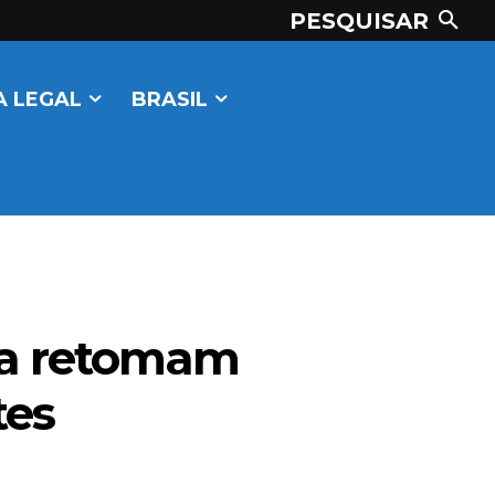
PESQUISAR
 LEGAL
BRASIL
sta retomam
tes