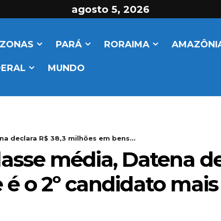
agosto 5, 2026
ZONAS
PARÁ
RORAIMA
AMAZÔNIA
DERAL
MUNDO
na declara R$ 38,3 milhões em bens...
lasse média, Datena de
é o 2º candidato mais r