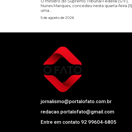
O ministro do Supremo Tribunal Federal (STF),
Nunes Marques, concedeu nesta quarta-feira (5
uma...
5 de agosto de 2026
jornalismo@portalofato.com.br
redacao.portalofato@gmail.com
Entre em contato 92 99604-6805