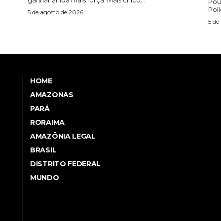
ganhar ainda mais força. Mais cinco...
Pou
)
Polí
5 de agosto de 2026
5 de
HOME
AMAZONAS
PARÁ
RORAIMA
AMAZÔNIA LEGAL
BRASIL
DISTRITO FEDERAL
MUNDO