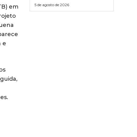
5 de agosto de 2026
TB) em
rojeto
quena
parece
a e
os
guida,
es.