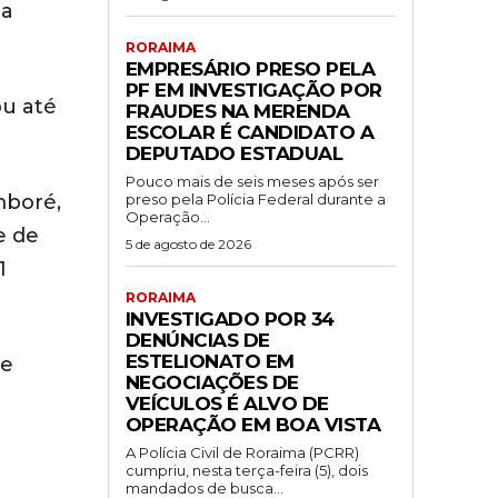
na
RORAIMA
EMPRESÁRIO PRESO PELA
PF EM INVESTIGAÇÃO POR
ou até
FRAUDES NA MERENDA
ESCOLAR É CANDIDATO A
DEPUTADO ESTADUAL
Pouco mais de seis meses após ser
preso pela Polícia Federal durante a
mboré,
Operação...
e de
5 de agosto de 2026
1
RORAIMA
INVESTIGADO POR 34
DENÚNCIAS DE
ESTELIONATO EM
de
NEGOCIAÇÕES DE
VEÍCULOS É ALVO DE
OPERAÇÃO EM BOA VISTA
A Polícia Civil de Roraima (PCRR)
cumpriu, nesta terça-feira (5), dois
mandados de busca...