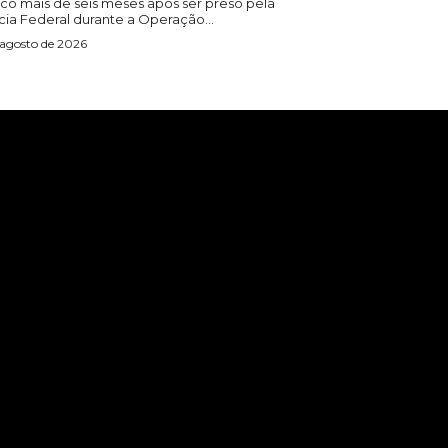
co mais de seis meses após ser preso pela
cia Federal durante a Operação...
 agosto de 2026