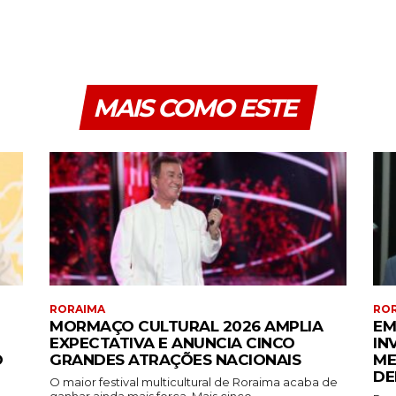
MAIS COMO ESTE
RORAIMA
RO
MORMAÇO CULTURAL 2026 AMPLIA
EM
EXPECTATIVA E ANUNCIA CINCO
IN
O
GRANDES ATRAÇÕES NACIONAIS
ME
DE
O maior festival multicultural de Roraima acaba de