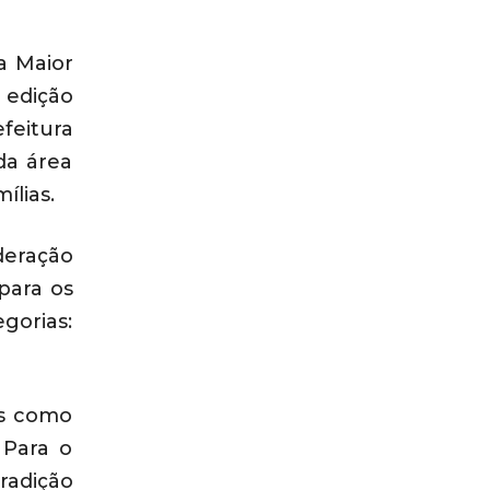
a Maior
 edição
feitura
da área
lias.
eração
para os
gorias:
as como
 Para o
radição