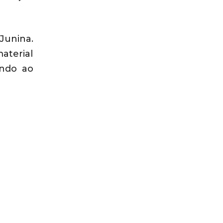
Junina.
terial
ando ao