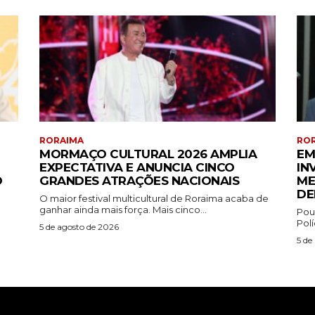
RORAIMA
RO
MORMAÇO CULTURAL 2026 AMPLIA
EM
EXPECTATIVA E ANUNCIA CINCO
IN
O
GRANDES ATRAÇÕES NACIONAIS
ME
DE
O maior festival multicultural de Roraima acaba de
ganhar ainda mais força. Mais cinco...
Pou
)
Polí
5 de agosto de 2026
5 de