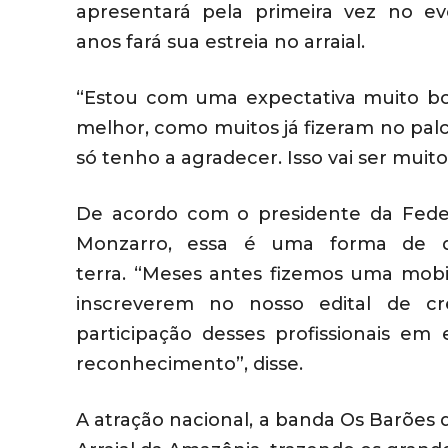
apresentará pela primeira vez
no ev
anos
fará sua estreia no
arraial.
“Estou com uma expectativa muito bo
melhor, como muitos já fizeram no palc
só tenho a agradecer. Isso vai ser muit
D
e acordo com o presidente da Feder
Monzarro,
essa
é uma forma de de
terra
. “Meses antes fizemos uma mobil
inscreverem no nosso edital de cr
participação desses profissionais
em
e
reconhecimento”, disse.
A atração nacional, a banda Os Barões 