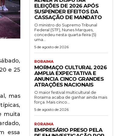
ELEIÇÕES DE 2026 APÓS
SUSPENDER EFEITOS DA
CASSAÇÃO DE MANDATO
O ministro do Supremo Tribunal
Federal (STF), Nunes Marques,
concedeu nesta quarta-feira (5)
uma...
5 de agosto de 2026
sábado,
RORAIMA
MORMAÇO CULTURAL 2026
20 e 25
AMPLIA EXPECTATIVA E
ANUNCIA CINCO GRANDES
ATRAÇÕES NACIONAIS
O maior festival multicultural de
al, mas
Roraima acaba de ganhar ainda mais
força. Mais cinco...
ípicas,
5 de agosto de 2026
e muita
ardado,
RORAIMA
EMPRESÁRIO PRESO PELA
om essa
PF EM INVESTIGAÇÃO POR