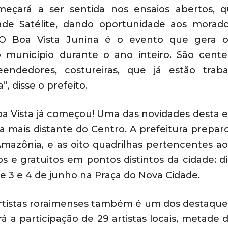
meçará a ser sentida nos ensaios abertos, 
de Satélite, dando oportunidade aos morad
l. O Boa Vista Junina é o evento que gera 
município durante o ano inteiro. São cent
eendedores, costureiras, que já estão trab
, disse o prefeito.
a Vista já começou! Uma das novidades desta e
ra
mais distante
do Centro.
A
prefeitura
prepar
Amazônia,
e as oito quadrilhas pertencentes a
os e gratuitos
em pontos distintos da cidade:
di
 e 3 e 4 de junho na Praça do Nova Cidade.
rtistas
roraimenses
também é um dos destaque
rá a participação de 29 artistas locais, metade 