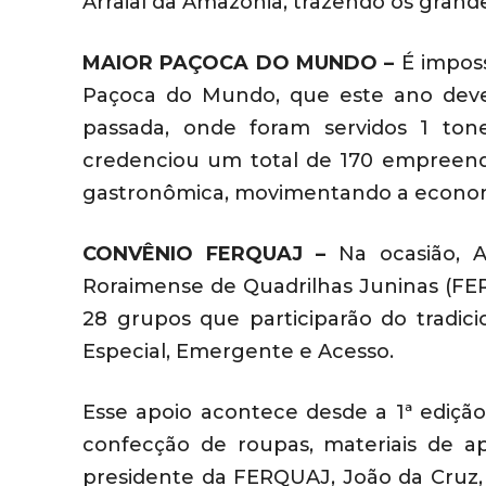
Arraial da Amazônia, trazendo os grande
MAIOR PAÇOCA DO MUNDO –
É impos
Paçoca do Mundo, que este ano deve 
passada, onde foram servidos 1 tonel
credenciou um total de 170 empreende
gastronômica, movimentando a economi
CONVÊNIO FERQUAJ –
Na ocasião, A
Roraimense de Quadrilhas Juninas (FE
28 grupos que participarão do tradici
Especial, Emergente e Acesso.
Esse apoio acontece desde a 1ª ediçã
confecção de roupas, materiais de ap
presidente da FERQUAJ, João da Cruz, o