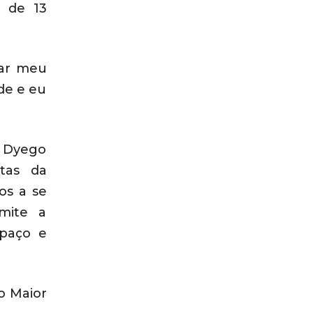
r de 13
dar meu
de e eu
, Dyego
stas
da
os a se
mite a
spaço e
o Maior