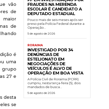
que vão
FRAUDES NA MERENDA
ESCOLAR É CANDIDATO A
ores de
DEPUTADO ESTADUAL
o maior
Pouco mais de seis meses após ser
preso pela Polícia Federal durante a
enas de
Operação...
alhando
5 de agosto de 2026
RORAIMA
INVESTIGADO POR 34
dição é
DENÚNCIAS DE
ESTELIONATO EM
ou uma
NEGOCIAÇÕES DE
VEÍCULOS É ALVO DE
o grupo
OPERAÇÃO EM BOA VISTA
as 27 e
A Polícia Civil de Roraima (PCRR)
cumpriu, nesta terça-feira (5), dois
mandados de busca...
5 de agosto de 2026
s desta
deles se