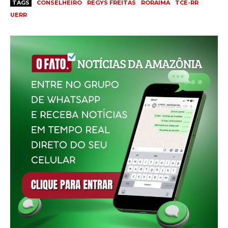
TAGS
CONSELHEIRO
REGYS FREITAS
RORAIMA
TCE-RR
UERR