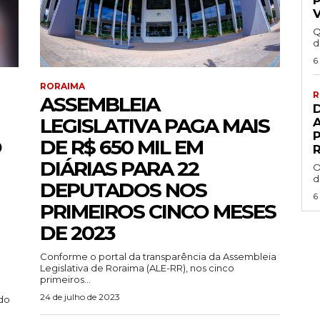
Q
d
6
RORAIMA
R
ASSEMBLEIA
LEGISLATIVA PAGA MAIS
O
DE R$ 650 MIL EM
R
DIÁRIAS PARA 22
O
d
DEPUTADOS NOS
6
PRIMEIROS CINCO MESES
DE 2023
Conforme o portal da transparência da Assembleia
Legislativa de Roraima (ALE-RR), nos cinco
primeiros...
24 de julho de 2023
ado