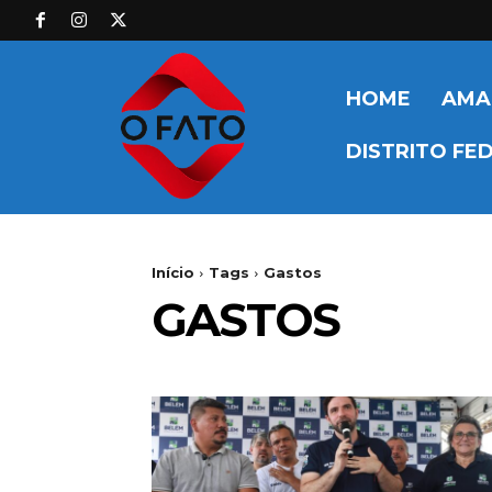
HOME
AMA
DISTRITO FE
Início
Tags
Gastos
GASTOS