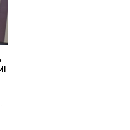
O
MI
es