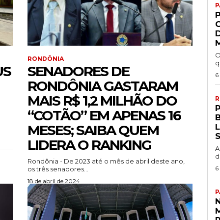
P
P
O
RONDÔNIA
q
US
SENADORES DE
6
RONDÔNIA GASTARAM
MAIS R$ 1,2 MILHÃO DO
R
P
“COTÃO” EM APENAS 16
MESES; SAIBA QUEM
LIDERA O RANKING
A
d
Rondônia - De 2023 até o mês de abril deste ano,
6
os três senadores...
18 de abril de 2024
P