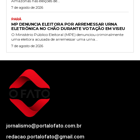
Amazonas nas eleições de...
7 de agosto de 2026
PARÁ
MP DENUNCIA ELEITORA POR ARREMESSAR URNA
ELETRÔNICA NO CHÃO DURANTE VOTAÇÃO EM VISEU
O Ministério Público Eleitoral (MPE) denunciou criminalmente
uma eleitora acusada de arremessar uma urna...
7 de agosto de 2026
jornalismo@portalofato.com.br
redacao.portalofato@gmail.com