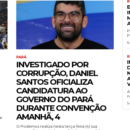
R
P
P
5
R
PARÁ
INVESTIGADO POR
CORRUPÇÃO, DANIEL
SANTOS OFICIALIZA
CANDIDATURA AO
A
n
GOVERNO DO PARÁ
5
DURANTE CONVENÇÃO
AMANHÃ, 4
 e
O Podemos realiza nesta terça-feira (4) sua