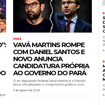
R
S
O
PARÁ
N
”:
VAVÁ MARTINS ROMPE
(
COM DANIEL SANTOS E
5
NOVO ANUNCIA
R
CANDIDATURA PRÓPRIA
DO
AO GOVERNO DO PARÁ
O ex-deputado federal Vavá Martins e o Partido
Novo oficializaram o rompimento político com...
O
a
3 de agosto de 2026
 por
5