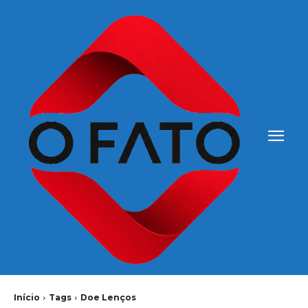
Início
Tags
Doe Lenços