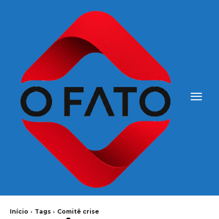
Início
Tags
Comitê crise