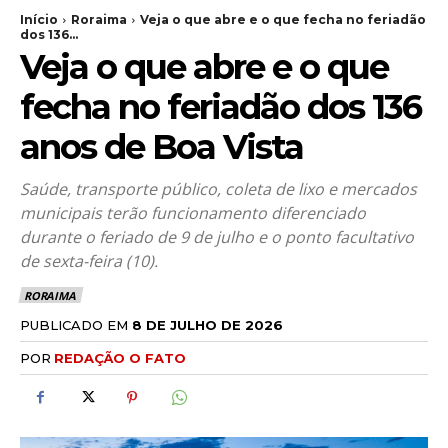
Início
Roraima
Veja o que abre e o que fecha no feriadão
dos 136...
Veja o que abre e o que
fecha no feriadão dos 136
anos de Boa Vista
Saúde, transporte público, coleta de lixo e mercados
municipais terão funcionamento diferenciado
durante o feriado de 9 de julho e o ponto facultativo
de sexta-feira (10).
RORAIMA
PUBLICADO EM
8 DE JULHO DE 2026
POR
REDAÇÃO O FATO